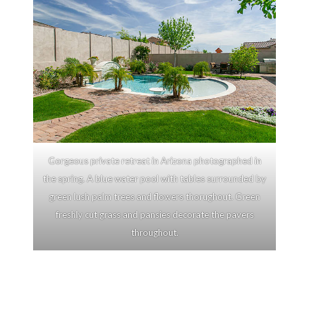
Gorgeous private retreat in Arizona photographed in
the spring. A blue water pool with tables surrounded by
green lush palm trees and flowers thorughout. Green
freshly cut grass and pansies decorate the pavers
throughout.