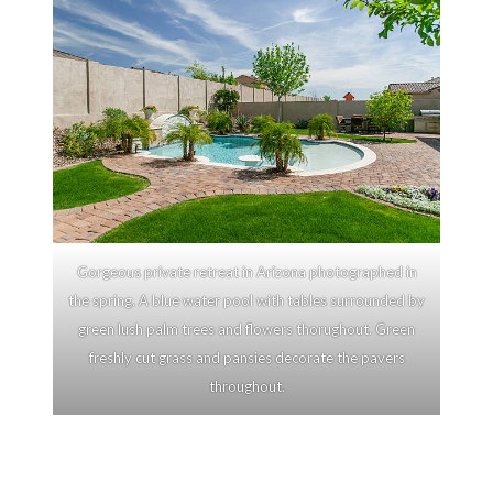
Gorgeous private retreat in Arizona photographed in
the spring. A blue water pool with tables surrounded by
green lush palm trees and flowers thorughout. Green
freshly cut grass and pansies decorate the pavers
throughout.