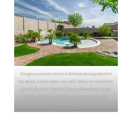
Gorgeous private retreat in Arizona photographed in
the spring. A blue water pool with tables surrounded by
green lush palm trees and flowers thorughout. Green
freshly cut grass and pansies decorate the pavers
throughout.