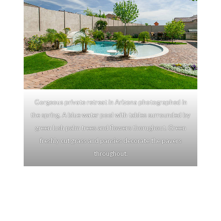
Gorgeous private retreat in Arizona photographed in
the spring. A blue water pool with tables surrounded by
green lush palm trees and flowers thorughout. Green
freshly cut grass and pansies decorate the pavers
throughout.