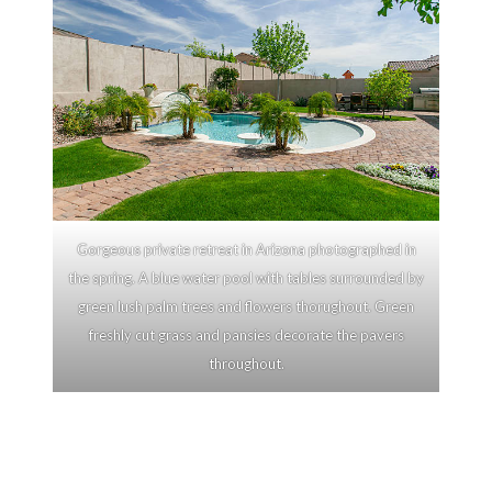
Gorgeous private retreat in Arizona photographed in
the spring. A blue water pool with tables surrounded by
green lush palm trees and flowers thorughout. Green
freshly cut grass and pansies decorate the pavers
throughout.