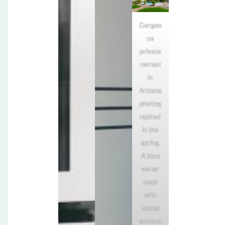
Gorgeo
us
private
retreat
in
Arizona
photog
raphed
in the
spring.
A blue
water
pool
with
tables
surroun