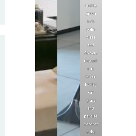
ded by
green
lush
palm
trees
and
flowers
thorugh
out.
Green
freshly
cut
grass
and
pansies
decorat
e the