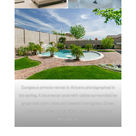
Gorgeous private retreat in Arizona photographed in
the spring. A blue water pool with tables surrounded by
green lush palm trees and flowers thorughout. Green
freshly cut grass and pansies decorate the pavers
throughout.