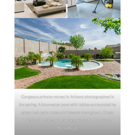
Gorgeous private retreat in Arizona photographed in
the spring. A blue water pool with tables surrounded by
green lush palm trees and flowers thorughout. Green
freshly cut grass and pansies decorate the pavers
throughout.