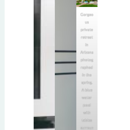
Gorgeo
us
private
retreat
in
Arizona
photog
raphed
in the
spring.
A blue
water
pool
with
tables
surroun