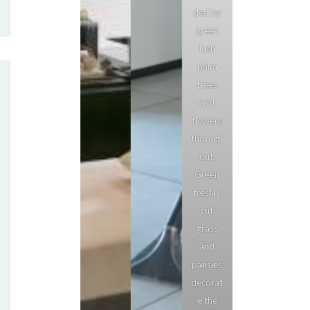
ded by
green
lush
palm
trees
and
flowers
thorugh
out.
Green
freshly
cut
grass
and
pansies
decorat
e the