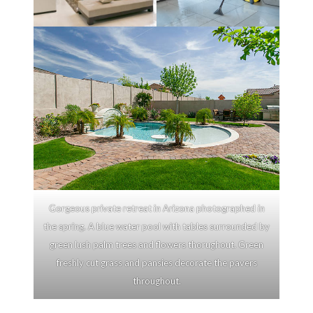
Gorgeous private retreat in Arizona photographed in
the spring. A blue water pool with tables surrounded by
green lush palm trees and flowers thorughout. Green
freshly cut grass and pansies decorate the pavers
throughout.