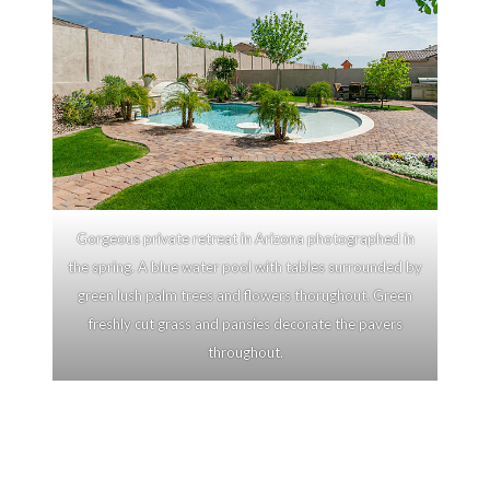
Gorgeous private retreat in Arizona photographed in
the spring. A blue water pool with tables surrounded by
green lush palm trees and flowers thorughout. Green
freshly cut grass and pansies decorate the pavers
throughout.