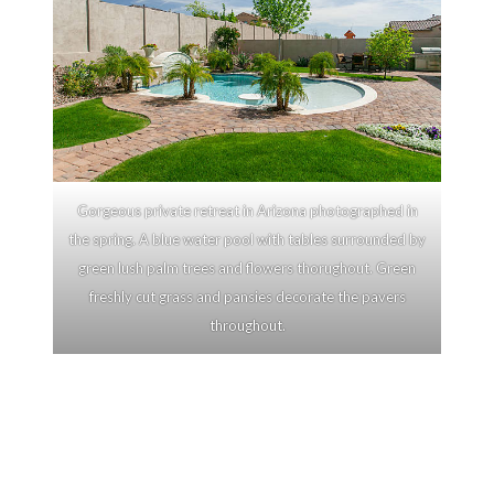
Gorgeous private retreat in Arizona photographed in
the spring. A blue water pool with tables surrounded by
green lush palm trees and flowers thorughout. Green
freshly cut grass and pansies decorate the pavers
throughout.