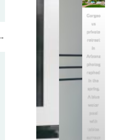
Gorgeo
us
private
→
retreat
in
Arizona
photog
raphed
in the
spring.
A blue
water
pool
with
tables
surroun