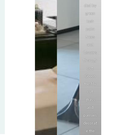
ded by
green
lush
palm
trees
and
flowers
thorugh
out.
Green
freshly
cut
grass
and
pansies
decorat
e the