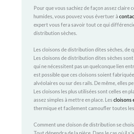
Pour que vous sachiez de façon assez claire c
humides, vous pouvez vous évertuer à
contac
expert vous fera savoir tout ce qui différenci
distribution sèches.
Les cloisons de distribution dites sèches, de q
Les cloisons de distribution dites sèches s
qui ne nécessitent pas un quelconque lien entre
est possible que ces cloisons soient fabriqué
alvéolaires ou sur des rails. De même, elles 
Les cloisons les plus utilisées sont celles en 
assez simples à mettre en place. Les
cloisons 
thermique et facilement camoufler toutes les
Comment une cloison de distribution se choisi
Tout dépendra de la pièce. Dans le cas où il s’