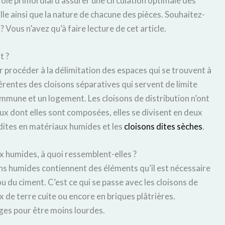
rôle primordial d’assurer une circulation optimale des
le ainsi que la nature de chacune des pièces. Souhaitez-
? Vous n’avez qu’à faire lecture de cet article.
t ?
ur procéder à la délimitation des espaces qui se trouvent à
férentes des cloisons séparatives qui servent de limite
mmune et un logement. Les cloisons de distribution n’ont
aux dont elles sont composées, elles se divisent en deux
ns dites en matériaux humides et les
cloisons dites sèches
.
ux humides, à quoi ressemblent-elles ?
ons humides contiennent des éléments qu’il est nécessaire
u du ciment. C’est ce qui se passe avec les cloisons de
x de terre cuite ou encore en briques plâtrières.
ges pour être moins lourdes.