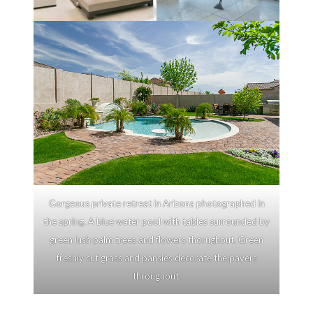
Gorgeous private retreat in Arizona photographed in
the spring. A blue water pool with tables surrounded by
green lush palm trees and flowers thorughout. Green
freshly cut grass and pansies decorate the pavers
throughout.