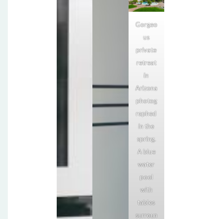
Gorgeo
us
private
retreat
in
Arizona
photog
raphed
in the
spring.
A blue
water
pool
with
tables
surroun