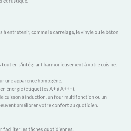
l et rustique.
 à entretenir, comme le carrelage, le vinyle ou le béton
 tout en s’intégrant harmonieusement à votre cuisine.
pour une apparence homogène.
en énergie (étiquettes A+ à A+++).
de cuisson à induction, un four multifonction ou un
peuvent améliorer votre confort au quotidien.
r faciliter les tâches quotidiennes.