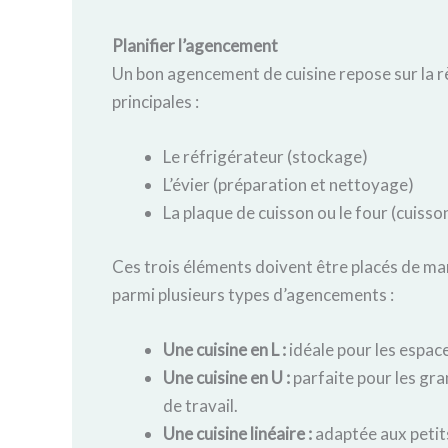
Planifier l’agencement
Un bon agencement de cuisine repose sur la règ
principales :
Le réfrigérateur (stockage)
L’évier (préparation et nettoyage)
La plaque de cuisson ou le four (cuisso
Ces trois éléments doivent être placés de ma
parmi plusieurs types d’agencements :
Une c
uisine en L :
idéale pour les espac
Une c
uisine en U :
parfaite pour les gra
de travail.
Une c
uisine linéaire :
adaptée aux petits