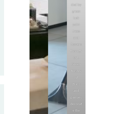
ded by
green
lush
palm
trees
and
flowers
thorugh
out.
Green
freshly
cut
grass
and
pansies
decorat
e the