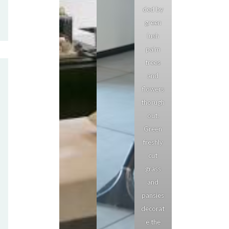
ded by
green
lush
palm
trees
and
flowers
thorugh
out.
Green
freshly
cut
grass
and
pansies
decorat
e the