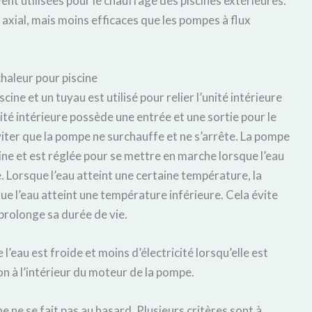
nt utilisées pour le chauffage des piscines extérieures.
x axial, mais moins efficaces que les pompes à flux
chaleur pour piscine
scine et un tuyau est utilisé pour relier l’unité intérieure
nité intérieure possède une entrée et une sortie pour le
viter que la pompe ne surchauffe et ne s’arrête. La pompe
ine et est réglée pour se mettre en marche lorsque l’eau
. Lorsque l’eau atteint une certaine température, la
ue l’eau atteint une température inférieure. Cela évite
rolonge sa durée de vie.
’eau est froide et moins d’électricité lorsqu’elle est
n à l’intérieur du moteur de la pompe.
e ne se fait pas au hasard. Plusieurs critères sont à