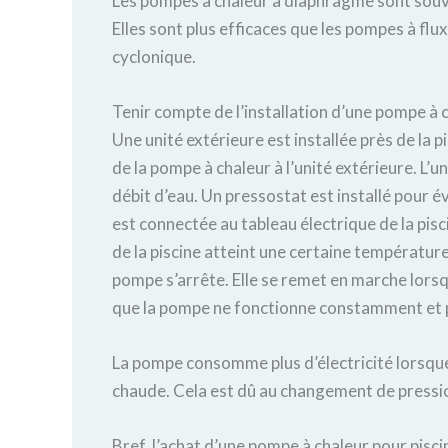
Les pompes à chaleur à diaphragme sont souve
Elles sont plus efficaces que les pompes à flu
cyclonique.
Tenir compte de l’installation d’une pompe à 
Une unité extérieure est installée près de la pi
de la pompe à chaleur à l’unité extérieure. L’u
débit d’eau. Un pressostat est installé pour é
est connectée au tableau électrique de la pisc
de la piscine atteint une certaine température
pompe s’arrête. Elle se remet en marche lorsq
que la pompe ne fonctionne constamment et p
La pompe consomme plus d’électricité lorsque l
chaude. Cela est dû au changement de pressio
Bref, l’achat d’une pompe à chaleur pour piscin