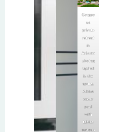
Gorgeo
us
private
retreat
in
Arizona
photog
raphed
in the
spring.
A blue
water
pool
with
tables
surroun