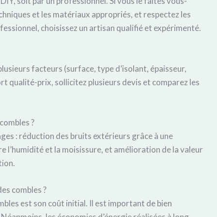
 DIY, soit par un professionnel. Si vous le faites vous-
hniques et les matériaux appropriés, et respectez les
essionnel, choisissez un artisan qualifié et expérimenté.
lusieurs facteurs (surface, type d’isolant, épaisseur,
t qualité-prix, sollicitez plusieurs devis et comparez les
 combles ?
ges : réduction des bruits extérieurs grâce à une
e l’humidité et la moisissure, et amélioration de la valeur
tion.
 des combles ?
bles est son coût initial. Il est important de bien
. Néanmoins, les économies d’énergie réalisées à long