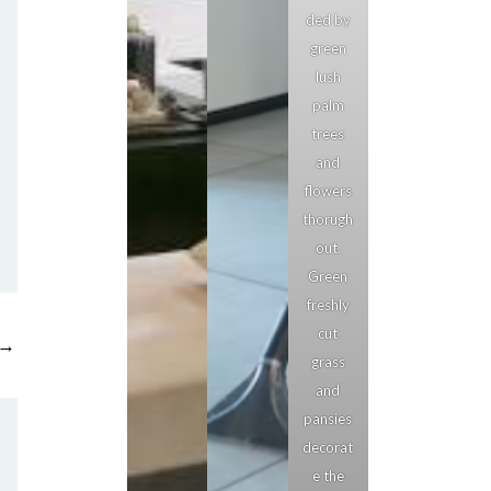
ded by
green
lush
palm
trees
and
flowers
thorugh
out.
Green
freshly
cut
→
grass
and
pansies
decorat
e the