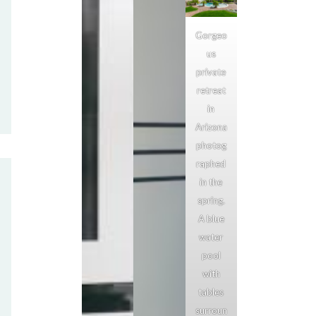
Gorgeo
us
private
retreat
in
Arizona
photog
raphed
in the
spring.
A blue
water
pool
with
tables
surroun