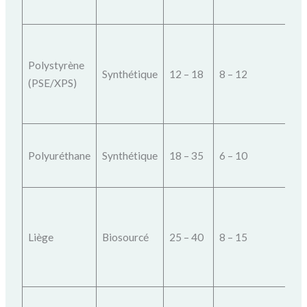
a
Lé
Polystyrène
Synthétique
12 – 18
8 – 12
l’
(PSE/XPS)
p
H
Polyuréthane
Synthétique
18 – 35
6 – 10
t
fa
É
ex
Liège
Biosourcé
25 – 40
8 – 15
t
(
i
Tr