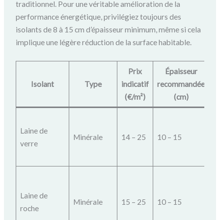
traditionnel. Pour une véritable amélioration de la
performance énergétique, privilégiez toujours des
isolants de 8 à 15 cm d’épaisseur minimum, même si cela
implique une légère réduction de la surface habitable.
Prix
Épaisseur
Isolant
Type
indicatif
recommandée
(€/m²)
(cm)
L
Laine de
is
Minérale
14 – 25
10 – 15
verre
t
c
T
ré
Laine de
Minérale
15 – 25
10 – 15
ex
roche
p