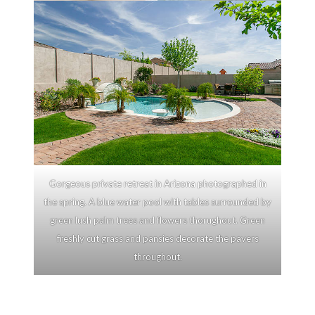
Gorgeous private retreat in Arizona photographed in
the spring. A blue water pool with tables surrounded by
green lush palm trees and flowers thorughout. Green
freshly cut grass and pansies decorate the pavers
throughout.