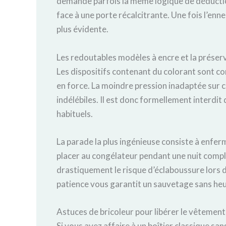
demande parfois la même logique de déduction
face à une porte récalcitrante. Une fois l’enne
plus évidente.
Les redoutables modèles à encre et la préserv
Les dispositifs contenant du colorant sont con
en force. La moindre pression inadaptée sur c
indélébiles. Il est donc formellement interdit 
habituels.
La parade la plus ingénieuse consiste à enferm
placer au congélateur pendant une nuit complèt
drastiquement le risque d’éclaboussure lors 
patience vous garantit un sauvetage sans heu
Astuces de bricoleur pour libérer le vêtemen
Si vous avez affaire à un boîtier classique sa