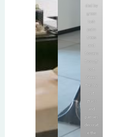
ded by
green
lush
palm
trees
and
flowers
thorugh
out.
Green
freshly
cut
grass
and
pansies
decorat
e the