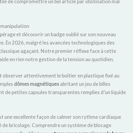
nutile de compromettre un bel article par obstination mal
e manipulation
repérage et découvrir un badge oublié sur son nouveau
ée. En 2026, malgré les avancées technologiques des
lassique agaçant. Notre premier réflexe face à cette
aide en rien notre gestion de la tension au quotidien.
 observer attentivement le boîtier en plastique fixé au
simples
dômes magnétiques
abritant un jeu de billes
ent de petites capsules transparentes remplies d’un liquide
st une excellente façon de calmer son rythme cardiaque
éfi de bricolage. Comprendre un système de blocage