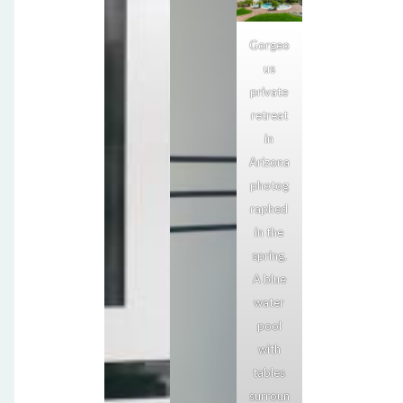
Gorgeo
us
private
retreat
in
Arizona
photog
raphed
in the
spring.
A blue
water
pool
with
tables
surroun