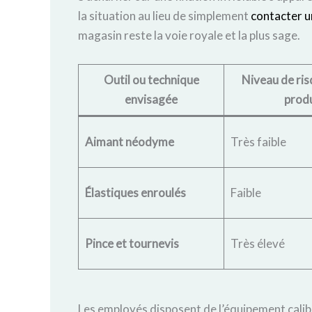
la situation au lieu de simplement
contacter u
magasin reste la voie royale et la plus sage.
Outil ou technique
Niveau de ris
envisagée
produ
Aimant néodyme
Très faible
Élastiques enroulés
Faible
Pince et tournevis
Très élevé
Les employés disposent de l’équipement calibr