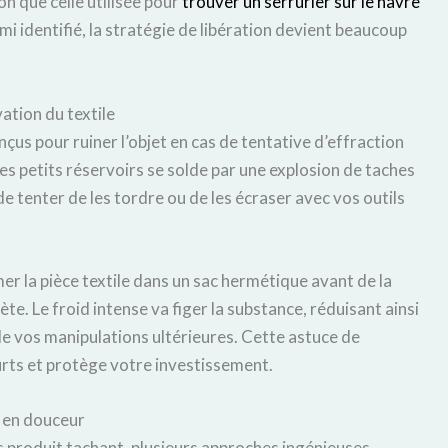
 que celle utilisée pour
trouver un serrurier sur le havre
mi identifié, la stratégie de libération devient beaucoup
ation du textile
çus pour ruiner l’objet en cas de tentative d’effraction
es petits réservoirs se solde par une explosion de taches
de tenter de les tordre ou de les écraser avec vos outils
er la pièce textile dans un sac hermétique avant de la
e. Le froid intense va figer la substance, réduisant ainsi
de vos manipulations ultérieures. Cette astuce de
rts et protège votre investissement.
t en douceur
ns produit tachant, plusieurs approches ingénieuses