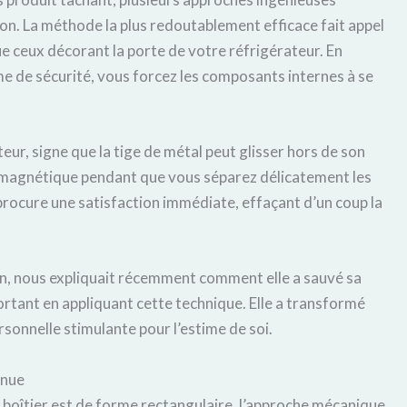
on. La méthode la plus redoutablement efficace fait appel
que ceux décorant la porte de votre réfrigérateur. En
me de sécurité, vous forcez les composants internes à se
teur, signe que la tige de métal peut glisser hors de son
magnétique pendant que vous séparez délicatement les
procure une satisfaction immédiate, effaçant d’un coup la
on, nous expliquait récemment comment elle a sauvé sa
rtant en appliquant cette technique. Elle a transformé
rsonnelle stimulante pour l’estime de soi.
inue
 boîtier est de forme rectangulaire, l’approche mécanique