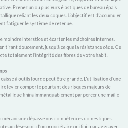
ative. Prenez un ou plusieurs élastiques de bureau épais
allique reliant les deux coques. L’objectif est d’accumuler
nt fatiguer le système de retenue.
s le moindre interstice et écarter les mâchoires internes.
en tirant doucement, jusqu’à ce que la résistance cède. Ce
cte totalement l’intégrité des fibres de votre habit.
emps
 caisse à outils lourde peut être grande. L’utilisation d’une
faire levier comporte pourtant des risques majeurs de
 métallique finira immanquablement par percer une maille
nd un mécanisme dépasse nos compétences domestiques.
ente au désespoir d’un propriétaire qui finit par aggraver