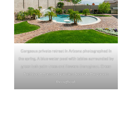
Gorgeous private retreat in Arizona photographed in
the spring. A blue water pool with tables surrounded by
green lush palm trees and flowers thorughout. Green
freshly cut grass and pansies decorate the pavers
throughout.