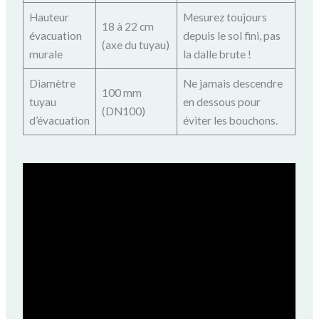
Hauteur
Mesurez toujours
18 à 22 cm
évacuation
depuis le sol fini, pas
(axe du tuyau)
murale
la dalle brute !
Diamètre
Ne jamais descendre
100 mm
tuyau
en dessous pour
(DN100)
d’évacuation
éviter les bouchons.