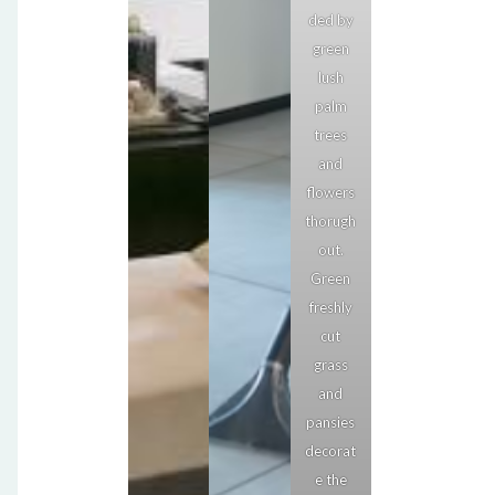
ded by
green
lush
palm
trees
and
flowers
thorugh
out.
Green
freshly
cut
grass
and
pansies
decorat
e the