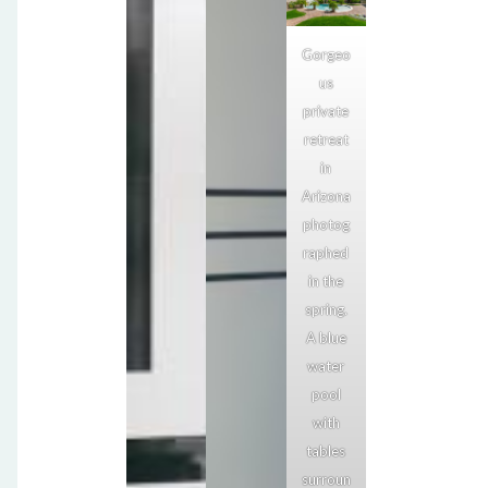
Gorgeo
us
private
retreat
in
Arizona
photog
raphed
in the
spring.
A blue
water
pool
with
tables
surroun