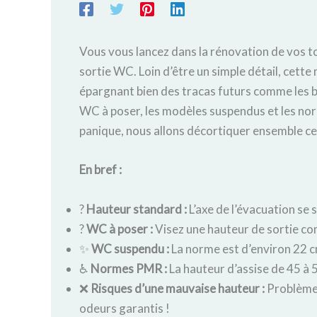
Vous vous lancez dans la rénovation de vos to
sortie WC. Loin d’être un simple détail, cette 
épargnant bien des tracas futurs comme les b
WC à poser, les modèles suspendus et les norme
panique, nous allons décortiquer ensemble ce 
En bref :
?
Hauteur standard :
L’axe de l’évacuation se 
?
WC à poser :
Visez une hauteur de sortie co
✨
WC suspendu :
La norme est d’environ 22 c
♿
Normes PMR :
La hauteur d’assise de 45 à 
❌
Risques d’une mauvaise hauteur :
Problèmes
odeurs garantis !