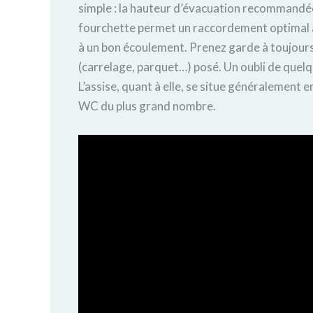
simple : la hauteur d’évacuation recommandée
fourchette permet un raccordement optimal av
à un bon écoulement. Prenez garde à toujours
(carrelage, parquet…) posé. Un oubli de quelq
L’assise, quant à elle, se situe généralement 
WC du plus grand nombre.