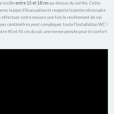
 oscille
entre 15 et 18 cm
au-dessus du sol fini. Cette
ec la pipe d’évacuation et respecte la pente nécessaire
 effectuer votre mesure une fois le revêtement de sol
ues centimètres peut compliquer toute l’installation WC !
entre 40 et 45 cm du sol, une norme pensée pour le confort