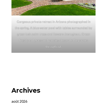
Gorgeous private retreat in Arizona photographed in
the spring. A blue water pool with tables surrounded by
green lush palm trees and flowers thorughout. Green
freshly cut grass and pansies decorate the pavers
throughout.
Archives
août 2026