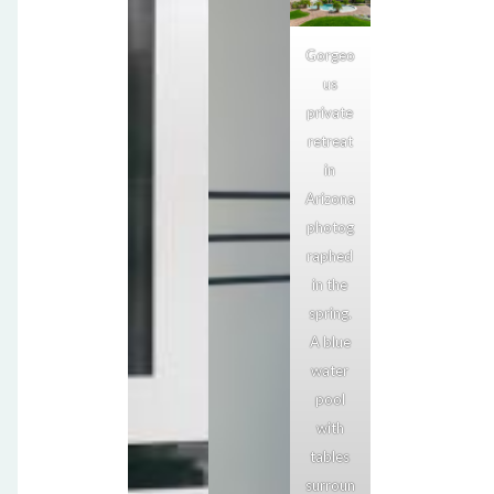
Gorgeo
us
private
retreat
in
Arizona
photog
raphed
in the
spring.
A blue
water
pool
with
tables
surroun