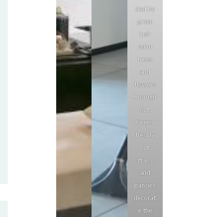
ded by
green
lush
palm
trees
and
flowers
thorugh
out.
Green
freshly
cut
grass
and
pansies
decorat
e the