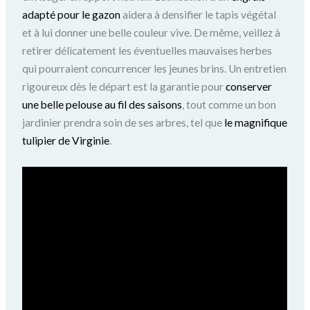
adapté pour le gazon
aidera à densifier le tapis végétal
et à lui donner une belle couleur vive. De même, veillez à
retirer délicatement les éventuelles mauvaises herbes
qui pourraient concurrencer les jeunes brins. Un entretien
rigoureux dès le départ est la garantie pour
conserver
une belle pelouse au fil des saisons
, tout comme un bon
jardinier prendra soin de ses arbres, tel que
le magnifique
tulipier de Virginie
.