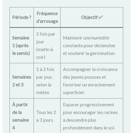
Fréquence
Période ?️
Objectif ✅
d’arrosage
2 fois par
Semaine
Maintenir une humidité
jour
1 (après
constante pour déclencher
(matin &
le semis)
et soutenir la germination.
soir)
1 à 2 fois
Accompagner la croissance
Semaines
par jour,
des jeunes pousses et
2 et 3
selon la
favoriser un enracinement
météo
superficiel.
À partir
Espacer progressivement
de la
Tous les 2
pour encourager les racines
semaine
à 3 jours
à descendre plus
4
profondément dans le sol.