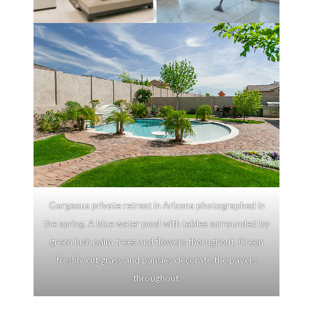
Gorgeous private retreat in Arizona photographed in
the spring. A blue water pool with tables surrounded by
green lush palm trees and flowers thorughout. Green
freshly cut grass and pansies decorate the pavers
throughout.