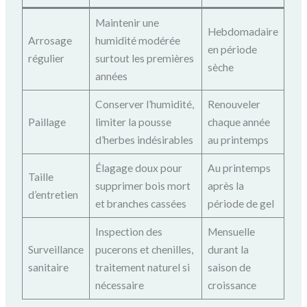
Maintenir une
Hebdomadaire
Arrosage
humidité modérée
en période
régulier
surtout les premières
sèche
années
Conserver l’humidité,
Renouveler
Paillage
limiter la pousse
chaque année
d’herbes indésirables
au printemps
Élagage doux pour
Au printemps
Taille
supprimer bois mort
après la
d’entretien
et branches cassées
période de gel
Inspection des
Mensuelle
Surveillance
pucerons et chenilles,
durant la
sanitaire
traitement naturel si
saison de
nécessaire
croissance