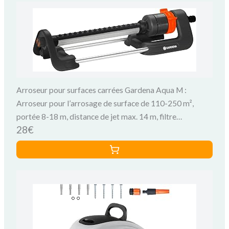
Arroseur pour surfaces carrées Gardena Aqua M :
Arroseur pour l’arrosage de surface de 110-250 m²,
portée 8-18 m, distance de jet max. 14 m, filtre
28€
métallique intégré (18702-20)