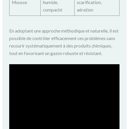
Mousse
humide,
scarification,
compacté
aération
En adoptant une approche méthodique et naturelle, il est
possible de contrôler efficacement ces problèmes sans
recourir systématiquement à des produits chimiques,
tout en favorisant un gazon robuste et résistant.