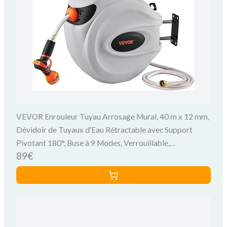
VEVOR Enrouleur Tuyau Arrosage Mural, 40 m x 12 mm,
Dévidoir de Tuyaux d'Eau Rétractable avec Support
Pivotant 180°, Buse à 9 Modes, Verrouillable,
89€
Rembobinage Automatique, pour Arroser Pelouse Jardin