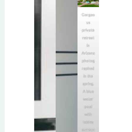
Gorgeo
us
private
retreat
in
Arizona
photog
raphed
in the
spring.
A blue
water
pool
with
tables
surroun