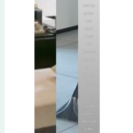
ded by
green
lush
palm
trees
and
flowers
thorugh
out.
Green
freshly
cut
grass
and
pansies
decorat
e the