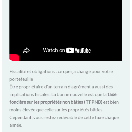
Fiscalité et obligations : ce que ça change pour votre
portefeuille
Être propriétaire d’un terrain d’agrément a aussi des
implications fiscales. La bonne nouvelle est que la
taxe
foncière sur les propriétés non bâties (TFPNB)
est bien
moins élevée que celle sur les propriétés bâties.
Cependant, vous restez redevable de cette taxe chaque
année.