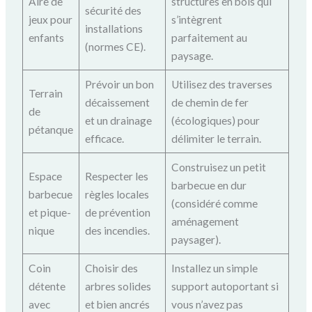
Aire de
structures en bois qui
sécurité des
jeux pour
s’intègrent
installations
enfants
parfaitement au
(normes CE).
paysage.
Prévoir un bon
Utilisez des traverses
Terrain
décaissement
de chemin de fer
de
et un drainage
(écologiques) pour
pétanque
efficace.
délimiter le terrain.
Construisez un petit
Espace
Respecter les
barbecue en dur
barbecue
règles locales
(considéré comme
et pique-
de prévention
aménagement
nique
des incendies.
paysager).
Coin
Choisir des
Installez un simple
détente
arbres solides
support autoportant si
avec
et bien ancrés
vous n’avez pas