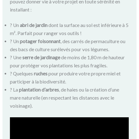
pouvez donner vie à votre projet en toute sérénité en
installant :
? Un
abri de jardin
dont la surface au sol est inférieure à 5
m². Parfait pour ranger vos outils !
? Un
potager foisonnant
, des carrés de permaculture ou
des bacs de culture surélevés pour vos légumes.
? Une
serre de jardinage
de moins de 1,80 m de hauteur
pour protéger vos plantations les plus fragiles.
? Quelques
ruches
pour produire votre propre miel et
participer à la biodiversité.
? La
plantation d’arbres
, de haies ou la création d’une
mare naturelle (en respectant les distances avec le
voisinage).