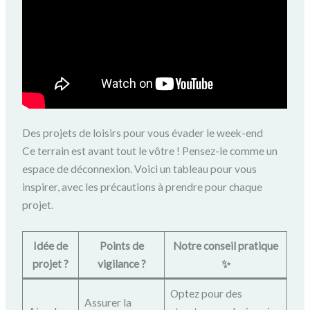
Des projets de loisirs pour vous évader le week-end
Ce terrain est avant tout le vôtre ! Pensez-le comme un
espace de déconnexion. Voici un tableau pour vous
inspirer, avec les précautions à prendre pour chaque
projet.
Idée de
Points de
Notre conseil pratique
projet ?
vigilance ?
✨
Optez pour des
Assurer la