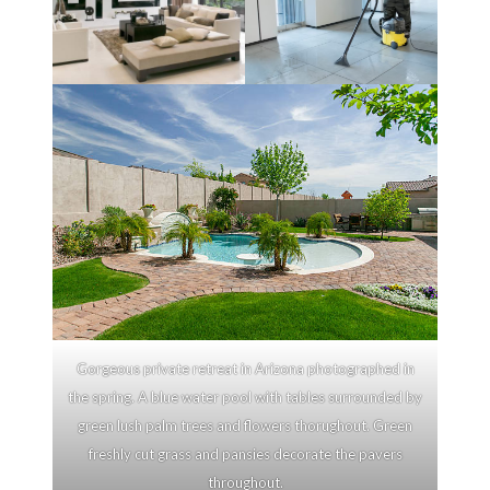
Gorgeous private retreat in Arizona photographed in
the spring. A blue water pool with tables surrounded by
green lush palm trees and flowers thorughout. Green
freshly cut grass and pansies decorate the pavers
throughout.