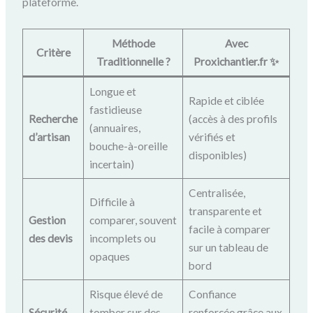
plateforme.
Méthode
Avec
Critère
Traditionnelle ?️
Proxichantier.fr ✨
Longue et
Rapide et ciblée
fastidieuse
Recherche
(accès à des profils
(annuaires,
d’artisan
vérifiés et
bouche-à-oreille
disponibles)
incertain)
Centralisée,
Difficile à
transparente et
Gestion
comparer, souvent
facile à comparer
des devis
incomplets ou
sur un tableau de
opaques
bord
Risque élevé de
Confiance
Sécurité
tomber sur des
renforcée grâce aux