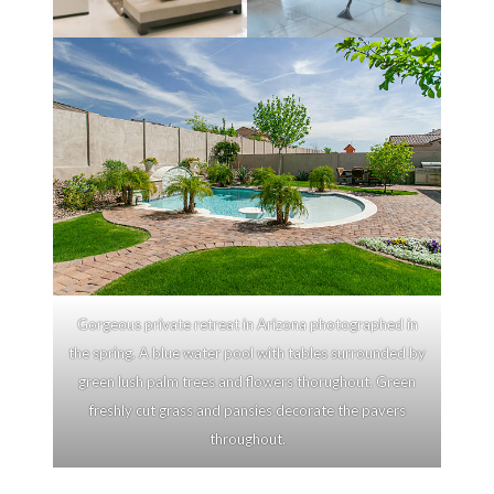
Gorgeous private retreat in Arizona photographed in
the spring. A blue water pool with tables surrounded by
green lush palm trees and flowers thorughout. Green
freshly cut grass and pansies decorate the pavers
throughout.