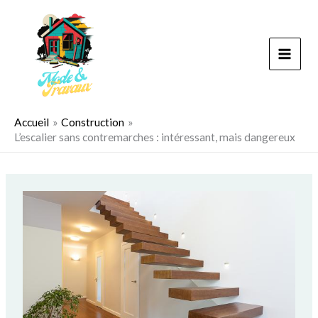
Aller
au
contenu
Accueil
Construction
L’escalier sans contremarches : intéressant, mais dangereux