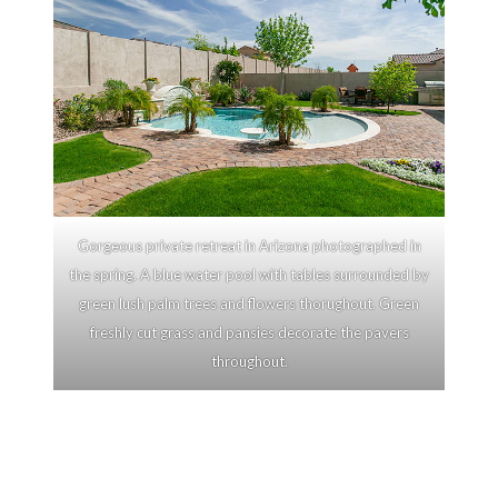
Gorgeous private retreat in Arizona photographed in
the spring. A blue water pool with tables surrounded by
green lush palm trees and flowers thorughout. Green
freshly cut grass and pansies decorate the pavers
throughout.