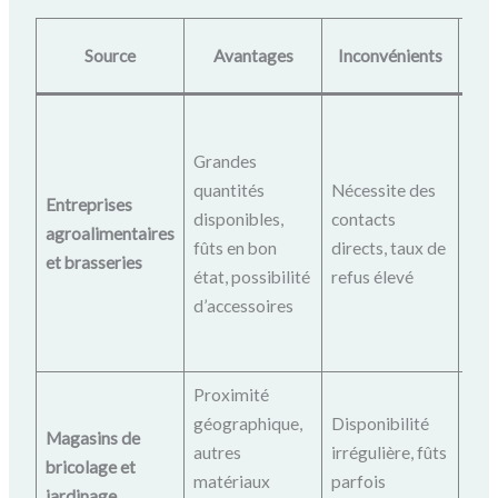
Source
Avantages
Inconvénients
Con
res
Grandes
logi
quantités
Nécessite des
Entreprises
exp
disponibles,
contacts
agroalimentaires
cla
fûts en bon
directs, taux de
et brasseries
votr
état, possibilité
refus élevé
pro
d’accessoires
rev
rég
Proximité
Visi
géographique,
Disponibilité
Magasins de
ens
autres
irrégulière, fûts
bricolage et
un 
matériaux
parfois
jardinage
régu