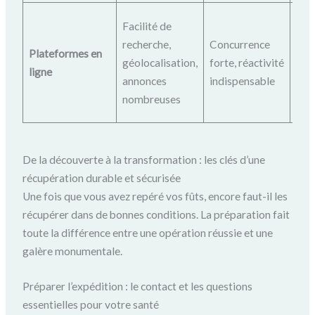
Cré
Facilité de
aler
recherche,
Concurrence
Plateformes en
rép
géolocalisation,
forte, réactivité
ligne
imm
annonces
indispensable
être
nombreuses
dis
De la découverte à la transformation : les clés d’une
récupération durable et sécurisée
Une fois que vous avez repéré vos fûts, encore faut-il les
récupérer dans de bonnes conditions. La préparation fait
toute la différence entre une opération réussie et une
galère monumentale.
Préparer l’expédition : le contact et les questions
essentielles pour votre santé