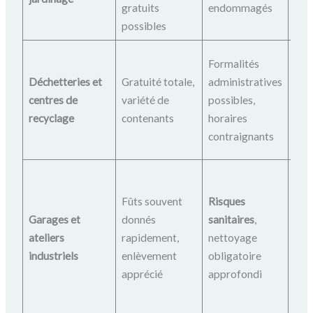
gratuits
endommagés
per
possibles
App
Formalités
de s
Déchetteries et
Gratuité totale,
administratives
visi
centres de
variété de
possibles,
rég
recyclage
contenants
horaires
veni
contraignants
de 
Véri
con
Fûts souvent
Risques
pré
Garages et
donnés
sanitaires
,
net
ateliers
rapidement,
nettoyage
pro
industriels
enlèvement
obligatoire
pro
apprécié
approfondi
serv
éch