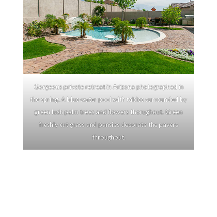
Gorgeous private retreat in Arizona photographed in
the spring. A blue water pool with tables surrounded by
green lush palm trees and flowers thorughout. Green
freshly cut grass and pansies decorate the pavers
throughout.