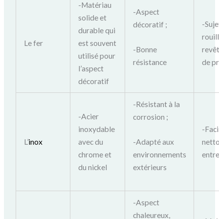
-Matériau
-Aspect
solide et
-Suje
décoratif ;
durable qui
rouil
Le fer
est souvent
-Bonne
revê
utilisé pour
résistance
de p
l’aspect
décoratif
-Résistant à la
-Acier
corrosion ;
inoxydable
-Faci
-Adapté aux
L’
i
nox
avec du
netto
environnements
chrome et
entre
extérieurs
du nickel
-Aspect
chaleureux,