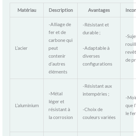
Matériau
Description
Avantages
Inco
-Alliage de
-Résistant et
fer et de
durable ;
-Suje
carbone qui
rouil
-Adaptable à
L’acier
peut
revê
diverses
contenir
de p
configurations
d’autres
éléments
-Résistant aux
-Métal
intempéries ;
-Moi
léger et
L’aluminium
que l
-Choix de
résistant à
le fer
couleurs variées
la corrosion