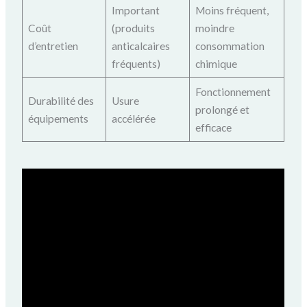
Important
Moins fréquent,
Coût
(produits
moindre
d’entretien
anticalcaires
consommation
fréquents)
chimique
Fonctionnement
Durabilité des
Usure
prolongé et
équipements
accélérée
efficace