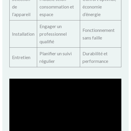
de
consommation et
économie
l’appareil
espace
d’énergie
Engager un
Fonctionnement
Installation
professionnel
sans faille
qualifié
Planifier un suivi
Durabilité et
Entretien
régulier
performance