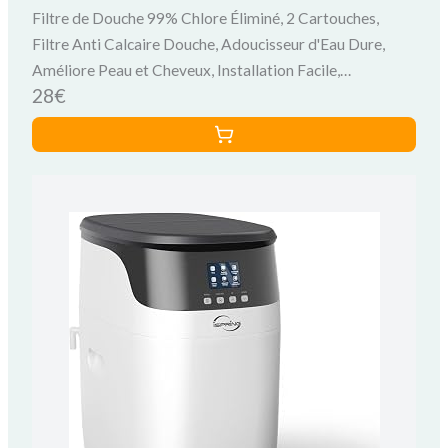
Filtre de Douche 99% Chlore Éliminé, 2 Cartouches,
Filtre Anti Calcaire Douche, Adoucisseur d'Eau Dure,
Améliore Peau et Cheveux, Installation Facile,
28€
Compatible Tuyau G1/2, Filtration Jusqu'à 100%