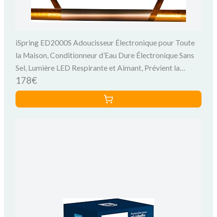
iSpring ED2000S Adoucisseur Électronique pour Toute
la Maison, Conditionneur d’Eau Dure Électronique Sans
Sel, Lumière LED Respirante et Aimant, Prévient la
178€
Formation de Rouille et de Tartre