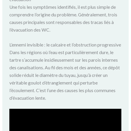
Une fois les symptômes identifiés, il est plus simple de
comprendre l’origine du problème. Généralement, trois
causes principales sont responsables des tracas liés à
l’évacuation des WC.
L’ennemi invisible : le calcaire et l’obstruction progressive
Dans les régions où l’eau est particulièrement dure, le
tartre s’accumule insidieusement sur les parois internes
des canalisations. Au fil des mois et des années, ce dépôt
solide réduit le diamètre du tuyau, jusqu’à créer un
véritable goulot d’étranglement qui perturbe
l’écoulement. C’est l’une des causes les plus communes
d’évacuation lente.