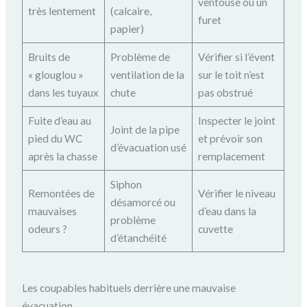
ventouse ou un
très lentement
(calcaire,
furet
papier)
Bruits de
Problème de
Vérifier si l’évent
« glouglou »
ventilation de la
sur le toit n’est
dans les tuyaux
chute
pas obstrué
Fuite d’eau au
Inspecter le joint
Joint de la pipe
pied du WC
et prévoir son
d’évacuation usé
après la chasse
remplacement
Siphon
Remontées de
Vérifier le niveau
désamorcé ou
mauvaises
d’eau dans la
problème
odeurs ?
cuvette
d’étanchéité
Les coupables habituels derrière une mauvaise
évacuation