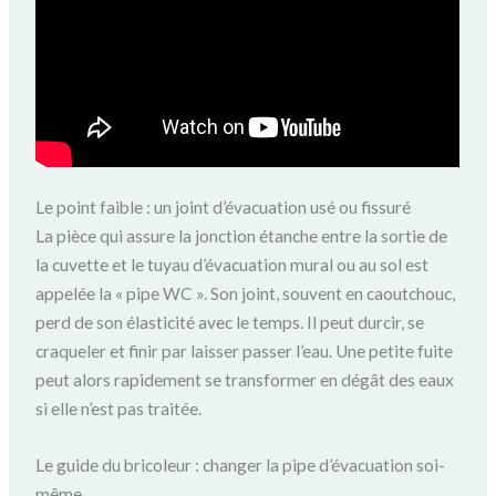
Le point faible : un joint d’évacuation usé ou fissuré
La pièce qui assure la jonction étanche entre la sortie de
la cuvette et le tuyau d’évacuation mural ou au sol est
appelée la « pipe WC ». Son joint, souvent en caoutchouc,
perd de son élasticité avec le temps. Il peut durcir, se
craqueler et finir par laisser passer l’eau. Une petite fuite
peut alors rapidement se transformer en dégât des eaux
si elle n’est pas traitée.
Le guide du bricoleur : changer la pipe d’évacuation soi-
même