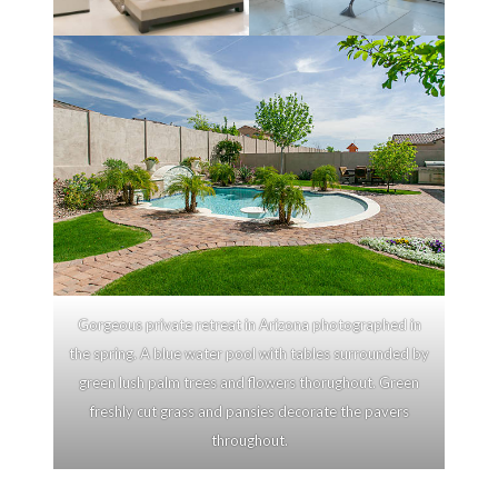
Gorgeous private retreat in Arizona photographed in
the spring. A blue water pool with tables surrounded by
green lush palm trees and flowers thorughout. Green
freshly cut grass and pansies decorate the pavers
throughout.