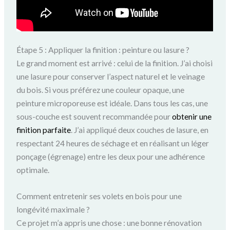
Étape 5 : Appliquer la finition : peinture ou lasure ?
Le grand moment est arrivé : celui de la finition. J’ai choisi
une lasure pour conserver l’aspect naturel et le veinage
du bois. Si vous préférez une couleur opaque, une
peinture microporeuse est idéale. Dans tous les cas, une
sous-couche est souvent recommandée pour
obtenir une
finition parfaite
. J’ai appliqué deux couches de lasure, en
respectant 24 heures de séchage et en réalisant un léger
ponçage (égrenage) entre les deux pour une adhérence
optimale.
Comment entretenir ses volets en bois pour une
longévité maximale ?
Ce projet m’a appris une chose : une bonne rénovation