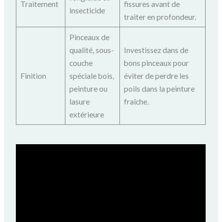
Traitement
fissures avant de
insecticide
traiter en profondeur.
Pinceaux de
qualité, sous-
Investissez dans de
couche
bons pinceaux pour
Finition
spéciale bois,
éviter de perdre les
peinture ou
poils dans la peinture
lasure
fraîche.
extérieure