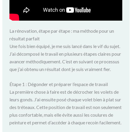
La rénovation, étape par étape : ma méthode pour un
résultat parfait
Une fois bien équipé, je me suis lancé dans le vif du sujet.
J’ai décomposé le travail en plusieurs étapes claires pour
avancer méthodiquement. C’est en suivant ce processus
que j’ai obtenu un résultat dont je suis vraiment fier.
Étape 1 : Dégonder et préparer l’espace de travail
La première chose à faire est de décrocher les volets de
leurs gonds. J’ai ensuite posé chaque volet bien à plat sur
des tréteaux. Cette position de travail est non seulement
plus confortable, mais elle évite aussi les coulures de
peinture et permet d’accéder à chaque recoin facilement.