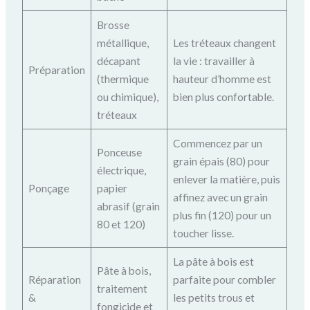
Brosse
métallique,
Les tréteaux changent
décapant
la vie : travailler à
Préparation
(thermique
hauteur d’homme est
ou chimique),
bien plus confortable.
tréteaux
Commencez par un
Ponceuse
grain épais (80) pour
électrique,
enlever la matière, puis
Ponçage
papier
affinez avec un grain
abrasif (grain
plus fin (120) pour un
80 et 120)
toucher lisse.
La pâte à bois est
Pâte à bois,
Réparation
parfaite pour combler
traitement
&
les petits trous et
fongicide et