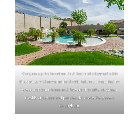
Gorgeous private retreat in Arizona photographed in
the spring. A blue water pool with tables surrounded by
green lush palm trees and flowers thorughout. Green
freshly cut grass and pansies decorate the pavers
throughout.