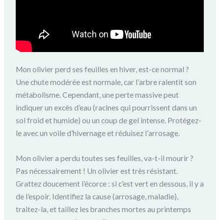
Mon olivier perd ses feuilles en hiver, est-ce normal ?
Une chute modérée est normale, car l’arbre ralentit son
métabolisme. Cependant, une perte massive peut
indiquer un excès d’eau (racines qui pourrissent dans un
sol froid et humide) ou un coup de gel intense. Protégez-
le avec un voile d’hivernage et réduisez l’arrosage.
Mon olivier a perdu toutes ses feuilles, va-t-il mourir ?
Pas nécessairement ! Un olivier est très résistant.
Grattez doucement l’écorce : si c’est vert en dessous, il y a
de l’espoir. Identifiez la cause (arrosage, maladie),
traitez-la, et taillez les branches mortes au printemps