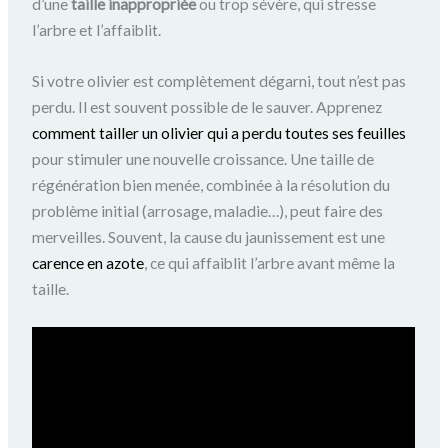
d’une
taille inappropriée
ou trop sévère, qui stresse
l’arbre et l’affaiblit.
Si votre olivier est complètement dégarni, tout n’est pas
perdu. Il est souvent possible de le sauver. Apprenez
comment tailler un olivier qui a perdu toutes ses feuilles
pour stimuler une nouvelle croissance. Une taille de
régénération bien menée, combinée à la résolution du
problème initial (arrosage, maladie…), peut faire des
merveilles. Souvent, la cause du jaunissement est une
carence en azote
, ce qui affaiblit l’arbre avant même la
taille.