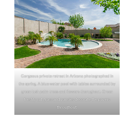
Gorgeous private retreat in Arizona photographed in
the spring. A blue water pool with tables surrounded by
green lush palm trees and flowers thorughout. Green
freshly cut grass and pansies decorate the pavers
throughout.