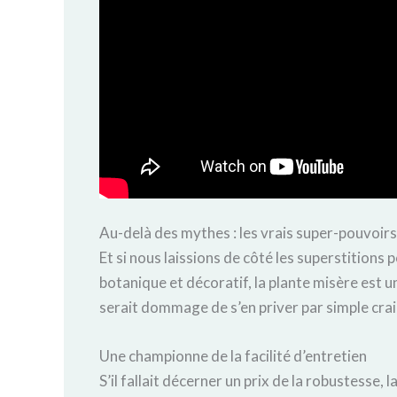
Au-delà des mythes : les vrais super-pouvoirs
Et si nous laissions de côté les superstitions p
botanique et décoratif, la plante misère est u
serait dommage de s’en priver par simple crai
Une championne de la facilité d’entretien
S’il fallait décerner un prix de la robustesse, 