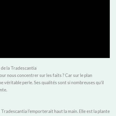
 de la Tradescantia
our nous concentrer sur les faits ? Car sur le plan
ne véritable perle. Ses qualités sont si nombreuses qu’il
nte.
la Tradescantia l’emporterait haut la main. Elle est la plante