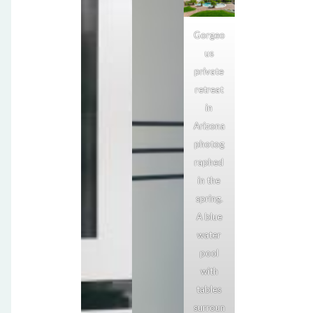
Gorgeo
us
private
retreat
in
Arizona
photog
raphed
in the
spring.
A blue
water
pool
with
tables
surroun