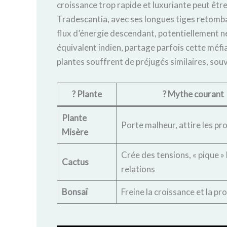
croissance trop rapide et luxuriante peut êt
Tradescantia, avec ses longues tiges retomban
flux d’énergie descendant, potentiellement nég
équivalent indien, partage parfois cette méfia
plantes souffrent de préjugés similaires, souv
? Plante
?️ Mythe courant
Plante
Porte malheur, attire les p
Misère
Crée des tensions, « pique » 
Cactus
relations
Bonsaï
Freine la croissance et la pr