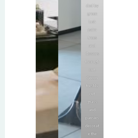
ded by
green
lush
palm
trees
and
flowers
thorugh
out.
Green
freshly
cut
grass
and
pansies
decorat
e the