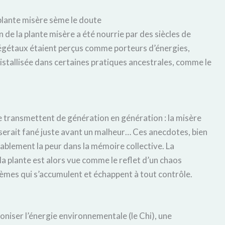
 plante misère sème le doute
n de la plante misère a été nourrie par des siècles de
 végétaux étaient perçus comme porteurs d’énergies,
istallisée dans certaines pratiques ancestrales, comme le
e transmettent de génération en génération : la misère
e serait fané juste avant un malheur… Ces anecdotes, bien
ablement la peur dans la mémoire collective. La
a plante est alors vue comme le reflet d’un chaos
èmes qui s’accumulent et échappent à tout contrôle.
moniser l’énergie environnementale (le Chi), une