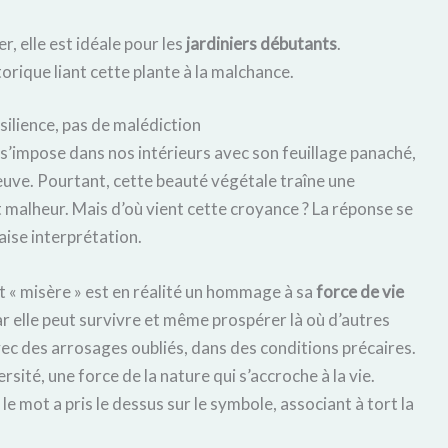
r, elle est idéale pour les
jardiniers débutants
.
orique liant cette plante à la malchance.
ésilience, pas de malédiction
s’impose dans nos intérieurs avec son feuillage panaché,
reuve. Pourtant, cette beauté végétale traîne une
it malheur. Mais d’où vient cette croyance ? La réponse se
ise interprétation.
t « misère » est en réalité un hommage à sa
force de vie
car elle peut survivre et même prospérer là où d’autres
vec des arrosages oubliés, dans des conditions précaires.
ersité, une force de la nature qui s’accroche à la vie.
e mot a pris le dessus sur le symbole, associant à tort la