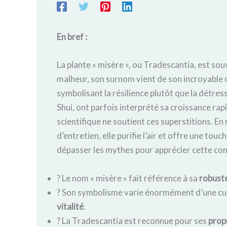
En bref :
La plante « misère », ou Tradescantia, est souv
malheur, son surnom vient de son incroyable ca
symbolisant la résilience plutôt que la détre
Shui, ont parfois interprété sa croissance r
scientifique ne soutient ces superstitions. En r
d’entretien, elle purifie l’air et offre une tou
dépasser les mythes pour apprécier cette com
? Le nom « misère » fait référence à sa
robust
? Son symbolisme varie énormément d’une cult
vitalité
.
? La Tradescantia est reconnue pour ses
prop