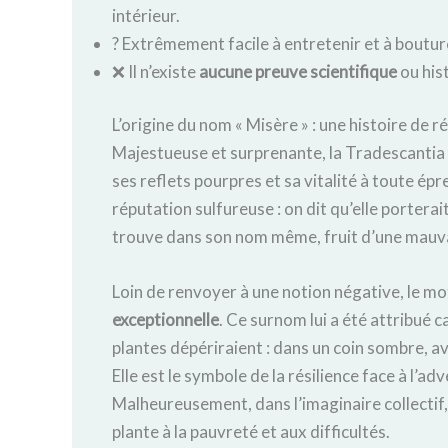
intérieur.
? Extrêmement facile à entretenir et à bouture
❌ Il n’existe
aucune preuve scientifique
ou hist
L’origine du nom « Misère » : une histoire de r
Majestueuse et surprenante, la Tradescantia 
ses reflets pourpres et sa vitalité à toute ép
réputation sulfureuse : on dit qu’elle portera
trouve dans son nom même, fruit d’une mauva
Loin de renvoyer à une notion négative, le mo
exceptionnelle
. Ce surnom lui a été attribué 
plantes dépériraient : dans un coin sombre, a
Elle est le symbole de la résilience face à l’adv
Malheureusement, dans l’imaginaire collectif, l
plante à la pauvreté et aux difficultés.