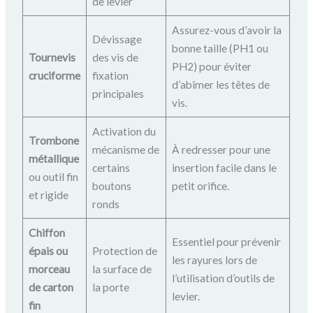
de levier
Assurez-vous d’avoir la
Dévissage
bonne taille (PH1 ou
Tournevis
des vis de
PH2) pour éviter
cruciforme
fixation
d’abîmer les têtes de
principales
vis.
Activation du
Trombone
mécanisme de
À redresser pour une
métallique
certains
insertion facile dans le
ou outil fin
boutons
petit orifice.
et rigide
ronds
Chiffon
Essentiel pour prévenir
épais ou
Protection de
les rayures lors de
morceau
la surface de
l’utilisation d’outils de
de carton
la porte
levier.
fin