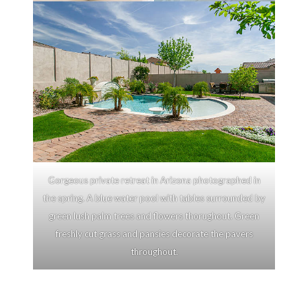
Gorgeous private retreat in Arizona photographed in
the spring. A blue water pool with tables surrounded by
green lush palm trees and flowers thorughout. Green
freshly cut grass and pansies decorate the pavers
throughout.