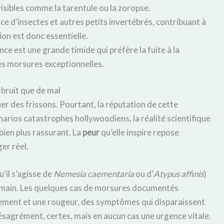
isibles comme la tarentule ou la zoropse.
ce d’insectes et autres petits invertébrés, contribuant à
tion est donc essentielle.
e est une grande timide qui préfère la fuite à la
es morsures exceptionnelles.
 bruit que de mal
r des frissons. Pourtant, la réputation de cette
narios catastrophes hollywoodiens, la réalité scientifique
 bien plus rassurant. La
peur
qu’elle inspire repose
er réel.
’il s’agisse de
Nemesia caementaria
ou d’
Atypus affinis
)
 humain. Les quelques cas de morsures documentés
lement et une rougeur, des symptômes qui disparaissent
sagrément, certes, mais en aucun cas une urgence vitale.