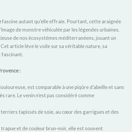
e
fascine autant qu’elle effraie. Pourtant, cette araignée
 l’image de monstre véhiculée par les légendes urbaines.
récieuse de nos écosystèmes méditerranéens, jouant un
Cet article lève le voile sur sa véritable nature, sa
 fascinant.
Provence :
ouloureuse, est comparable à une piqûre d’abeille et sans
rès rare. Le venin n’est pas considéré comme
 terriers tapissés de soie, au cœur des garrigues et des
, trapue et de couleur brun-noir, elle est souvent