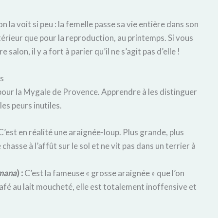
 la voit si peu : la femelle passe sa vie entière dans son
xtérieur que pour la reproduction, au printemps. Si vous
alon, il y a fort à parier qu’il ne s’agit pas d’elle !
es
 pour la Mygale de Provence. Apprendre à les distinguer
les peurs inutiles.
C’est en réalité une araignée-loup. Plus grande, plus
hasse à l’affût sur le sol et ne vit pas dans un terrier à
imana
) :
C’est la fameuse « grosse araignée » que l’on
afé au lait moucheté, elle est totalement inoffensive et