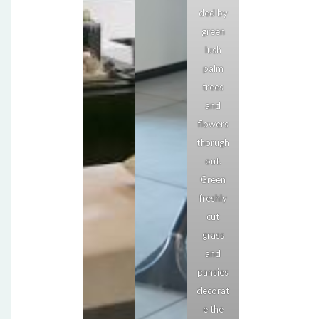
ded by
green
lush
palm
trees
and
flowers
thorugh
out.
Green
freshly
cut
grass
and
pansies
decorat
e the