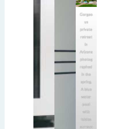
Gorgeo
us
private
retreat
in
Arizona
photog
raphed
in the
spring.
A blue
water
pool
with
tables
surroun