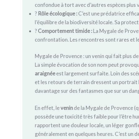
confondue à tort avec d’autres espèces plus v
?
Rôle écologique :
C’est une prédatrice effica
l’équilibre de la biodiversité locale. Sa protec
?
Comportement timide :
La Mygale de Provenc
confrontation. Les rencontres sont rares et l
Mygale de Provence : un venin qui fait plus de
La simple évocation de son nom peut provoque
araignée
est largement surfaite. Loin des scé
et les retours de terrain dressent un portrait
davantage sur des fantasmes que sur un dang
En effet, le
venin
de la Mygale de Provence (qu
possède une toxicité très faible pour l’être
rapportent une douleur locale, un léger gonf
généralement en quelques heures. C’est un dé