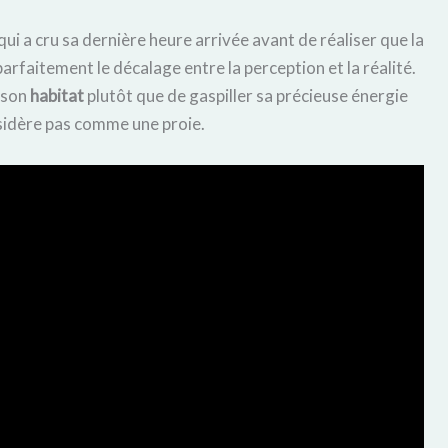
qui a cru sa dernière heure arrivée avant de réaliser que la
 parfaitement le décalage entre la perception et la réalité.
s son
habitat
plutôt que de gaspiller sa précieuse énergie
nsidère pas comme une proie.