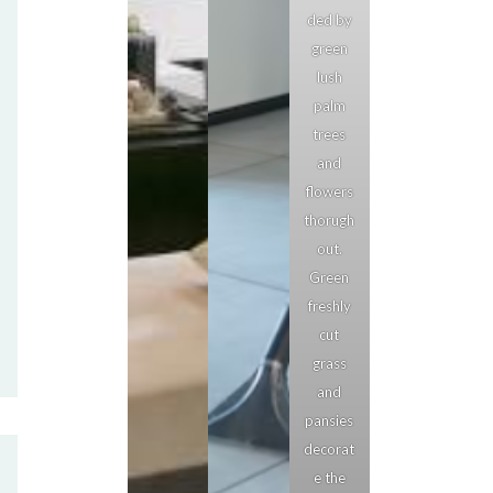
ded by
green
lush
palm
trees
and
flowers
thorugh
out.
Green
freshly
cut
grass
and
pansies
decorat
e the