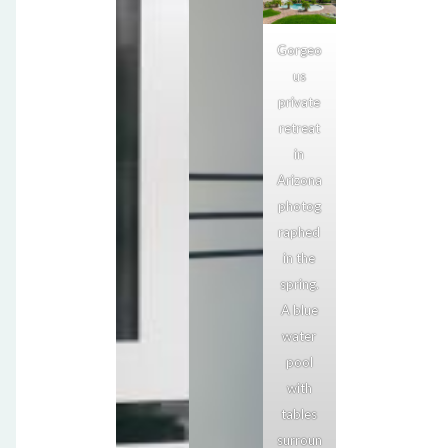
Gorgeo
us
private
retreat
in
Arizona
photog
raphed
in the
spring.
A blue
water
pool
with
tables
surroun