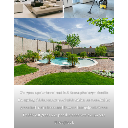
Gorgeous private retreat in Arizona photographed in
the spring. A blue water pool with tables surrounded by
green lush palm trees and flowers thorughout. Green
freshly cut grass and pansies decorate the pavers
throughout.