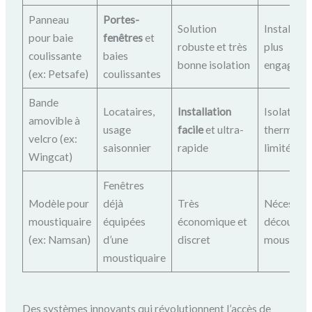
Panneau
Portes-
Solution
Installati
pour baie
fenêtres
et
robuste et très
plus
coulissante
baies
bonne isolation
engagean
(ex: Petsafe)
coulissantes
Bande
Locataires,
Installation
Isolation
amovible à
usage
facile
et ultra-
thermiqu
velcro (ex:
saisonnier
rapide
limitée
Wingcat)
Fenêtres
Modèle pour
déjà
Très
Nécessite
moustiquaire
équipées
économique et
découper 
(ex: Namsan)
d’une
discret
moustiqua
moustiquaire
Des systèmes innovants qui révolutionnent l’accès de