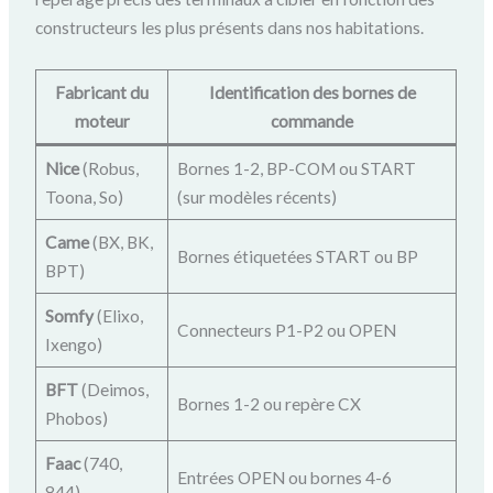
constructeurs les plus présents dans nos habitations.
Fabricant du
Identification des bornes de
moteur
commande
Nice
(Robus,
Bornes 1-2, BP-COM ou START
Toona, So)
(sur modèles récents)
Came
(BX, BK,
Bornes étiquetées START ou BP
BPT)
Somfy
(Elixo,
Connecteurs P1-P2 ou OPEN
Ixengo)
BFT
(Deimos,
Bornes 1-2 ou repère CX
Phobos)
Faac
(740,
Entrées OPEN ou bornes 4-6
844)