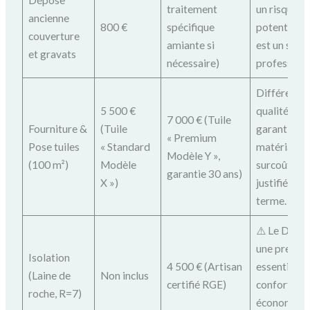
traitement
un risque
ancienne
800 €
spécifique
potentiel, c
couverture
amiante si
est un sign
et gravats
nécessaire)
profession
Différence
5 500 €
qualité et d
7 000 € (Tuile
Fourniture &
(Tuile
garantie du
« Premium
Pose tuiles
« Standard
matériau. L
Modèle Y »,
(100 m²)
Modèle
surcoût peu
garantie 30 ans)
X »)
justifié sur 
terme.
⚠️ Le Devi
une prestat
Isolation
4 500 € (Artisan
essentielle 
(Laine de
Non inclus
certifié RGE)
confort et l
roche, R=7)
économies