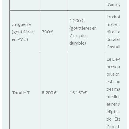
d’énergie.
Le choix du
1 200 €
Zinguerie
matériau i
(gouttières en
(gouttières
700 €
directement
Zinc, plus
en PVC)
durabilité 
durable)
l’installatio
Le Devis B 
presque de
plus cher, m
est complet,
des matéri
Total HT
8 200 €
15 150 €
meilleure q
et rend le p
éligible aux
de l’État gr
l’isolation 