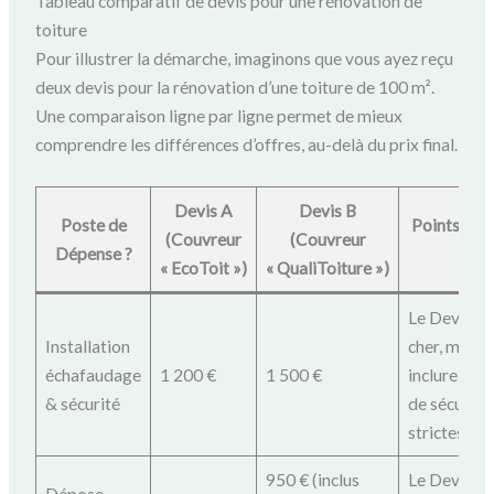
Tableau comparatif de devis pour une rénovation de
toiture
Pour illustrer la démarche, imaginons que vous ayez reçu
deux devis pour la rénovation d’une toiture de 100 m².
Une comparaison ligne par ligne permet de mieux
comprendre les différences d’offres, au-delà du prix final.
Devis A
Devis B
Poste de
Points d’at
(Couvreur
(Couvreur
Dépense ?
?
« EcoToit »)
« QualiToiture »)
Le Devis B 
Installation
cher, mais 
échafaudage
1 200 €
1 500 €
inclure des
& sécurité
de sécurité
strictes. À v
950 € (inclus
Le Devis B 
Dépose