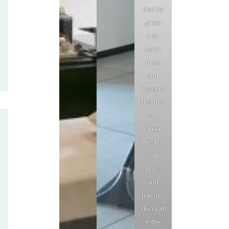
ded by
green
lush
palm
trees
and
flowers
thorugh
out.
Green
freshly
cut
grass
and
pansies
decorat
e the