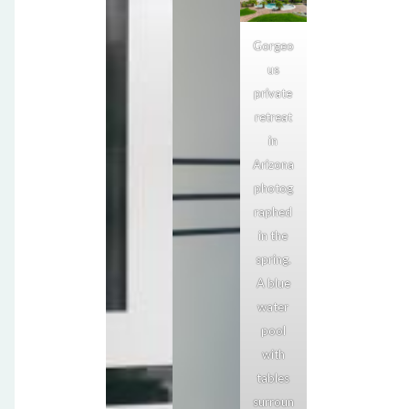
Gorgeo
us
private
retreat
in
Arizona
photog
raphed
in the
spring.
A blue
water
pool
with
tables
surroun